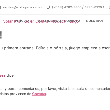
ventas@solarpro.com.ar
(+5411) 4782-9966 / 4786-0390 /
PELÍCULAS
BENEFICIOS DEL PRODUCTO
NOSOTROS
!
u primera entrada. Edítala o bórrala, ¡luego empieza a escri
ess
dice:
r y borrar comentarios, por favor, visita la pantalla de comentarios 
ristas provienen de
Gravatar
.