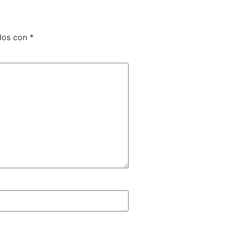
ados con
*