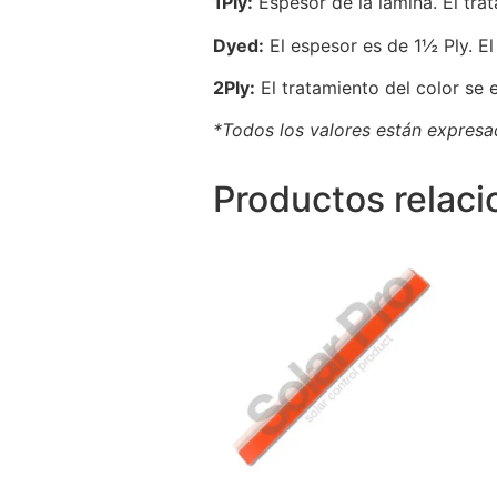
1Ply:
Espesor de la lámina. El tra
Dyed:
El espesor es de 1½ Ply. El 
2Ply:
El tratamiento del color se e
*Todos los valores están expresad
Productos relac