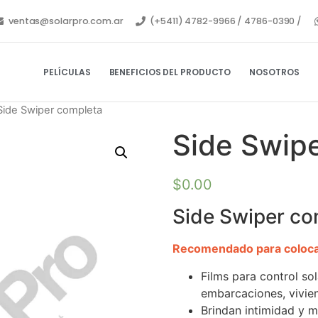
ventas@solarpro.com.ar
(+5411) 4782-9966 / 4786-0390 /
PELÍCULAS
BENEFICIOS DEL PRODUCTO
NOSOTROS
Side Swiper completa
Side Swip
$
0.00
Side Swiper co
Recomendado para coloc
Films para control so
embarcaciones, vivien
Brindan intimidad y m