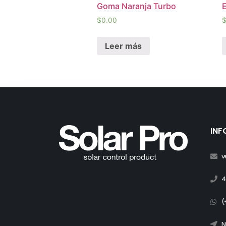
Goma Naranja Turbo
$
0.00
Leer más
INF
v
4
(
N