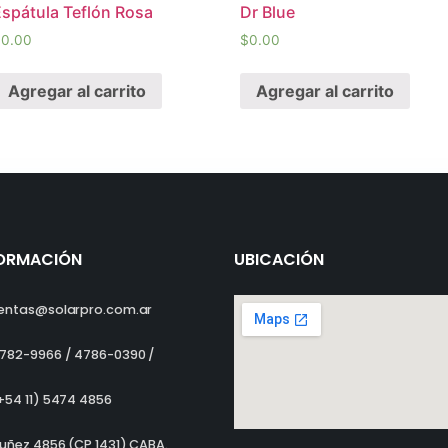
Espátula Teflón Rosa
Dr Blue
$
0.00
$
0.00
Agregar al carrito
Agregar al carrito
ORMACIÓN
UBICACIÓN
entas@solarpro.com.ar
782-9966 / 4786-0390 /
+54 11) 5474 4856
uñez 4856 (CP 1431) CABA.